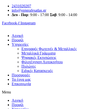
Skip
2431020207
to
info@epigrafesatlas.gr
content
Δευ
-
Παρ
: 9:00 - 17:00
Σαβ
: 9:00 - 14:00
Facebook-f
Instagram
Αρχική
Προφίλ
Υπηρεσίες
Επιγραφές Φωτεινές & Μεταλλικές
Μεταλλικά Γράμματα
Ψηφιακές Εκτυπώσεις
Φιλοτέχνηση Αυτοκινήτου
Πυλώνες
Ειδικές Κατασκευές
Προσφορές
Τα έργα μας
Επικοινωνία
Menu
Αρχική
Προφίλ