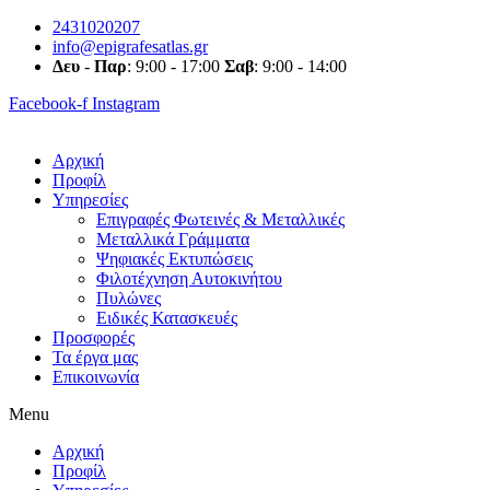
Skip
2431020207
to
info@epigrafesatlas.gr
content
Δευ
-
Παρ
: 9:00 - 17:00
Σαβ
: 9:00 - 14:00
Facebook-f
Instagram
Αρχική
Προφίλ
Υπηρεσίες
Επιγραφές Φωτεινές & Μεταλλικές
Μεταλλικά Γράμματα
Ψηφιακές Εκτυπώσεις
Φιλοτέχνηση Αυτοκινήτου
Πυλώνες
Ειδικές Κατασκευές
Προσφορές
Τα έργα μας
Επικοινωνία
Menu
Αρχική
Προφίλ