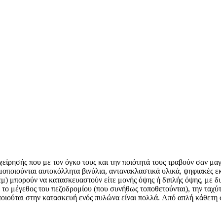
χείρησής που με τον όγκο τους και την ποιότητά τους τραβούν σαν μα
μοποιούνται αυτοκόλλητα βινύλια, αντανακλαστικά υλικά, ψηφιακές ε
τέμ) μπορούν να κατασκευαστούν είτε μονής όψης ή διπλής όψης, με
ο, το μέγεθος του πεζοδρομίου (που συνήθως τοποθετούνται), την ταχ
οιούται στην κατασκευή ενός πυλώνα είναι πολλά. Aπό απλή κάθετη 