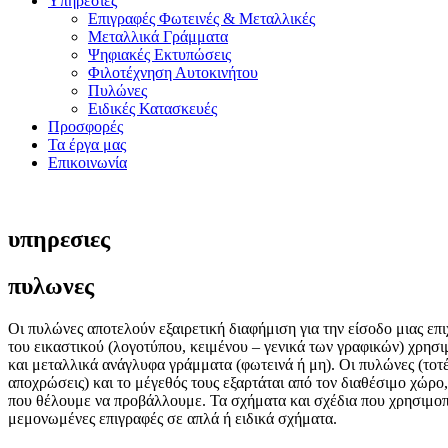
Υπηρεσίες
Επιγραφές Φωτεινές & Μεταλλικές
Μεταλλικά Γράμματα
Ψηφιακές Εκτυπώσεις
Φιλοτέχνηση Αυτοκινήτου
Πυλώνες
Ειδικές Κατασκευές
Προσφορές
Τα έργα μας
Επικοινωνία
υπηρεσιες
πυλωνες
Οι πυλώνες αποτελούν εξαιρετική διαφήμιση για την είσοδο μιας επι
του εικαστικού (λογοτύπου, κειμένου – γενικά των γραφικών) χρησι
και μεταλλικά ανάγλυφα γράμματα (φωτεινά ή μη). Οι πυλώνες (το
αποχρώσεις) και το μέγεθός τους εξαρτάται από τον διαθέσιμο χώρ
που θέλουμε να προβάλλουμε. Τα σχήματα και σχέδια που χρησιμοπ
μεμονωμένες επιγραφές σε απλά ή ειδικά σχήματα.